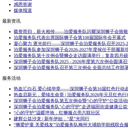
感恩答谢
媒体报道
最新资讯
载誉而归，薪火相传——泊爱服务队闪耀深圳狮子会致敬
泊爱服务队代表出席国际狮子会第108届国际年会开幕式
凝心聚力 逐光前行——深圳狮子会泊爱服务队召开2025-
泊爱服务队参加深圳狮子会2026-2027年度候任干部履新
泊爱服务队第十次例会暨狮企走访圆满举行：复盘四月硕
深圳狮子会泊爱服务队2025 - 2026年度第六次例会圆满
深圳狮子会泊爱服务队召开第三次例会 全面总结工作部
服务活动
热血汇白石 爱心续华章——深圳狮子会第16届红色行动
热血启新元，爱续生命章 | 泊爱服务队2026年元旦红色
深圳狮子会泊爱服务队第五次例会暨“心的守护”公益活
深圳狮子会泊爱服务队"心的守护"走进福田街道健康公
“心的守护”温暖坪地，红狮服点亮六联社区
建辉公益沙龙 | 新年伊始，“星”光同行
“狮爱护童 关爱残友”泊爱服务队梅州大埔助学助残联合