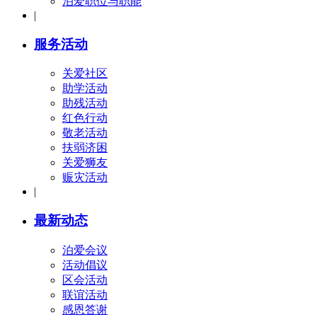
泊爱职位与职能
|
服务活动
关爱社区
助学活动
助残活动
红色行动
敬老活动
扶弱济困
关爱狮友
赈灾活动
|
最新动态
泊爱会议
活动倡议
区会活动
联谊活动
感恩答谢